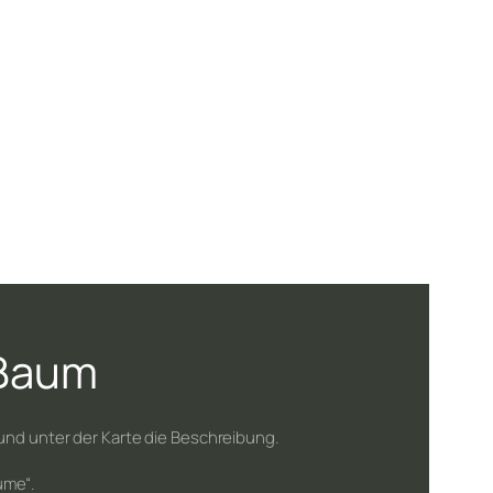
 Baum
nd unter der Karte die Beschreibung.
ume“.