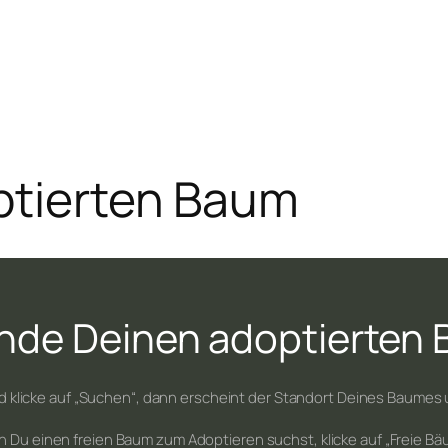
ptierten Baum
nde Deinen adoptierten
klicke auf „Suchen“, dann erscheint der Standort Deines Baumes u
 Du einen freien Baum zum Adoptieren suchst, klicke auf „Freie Bä